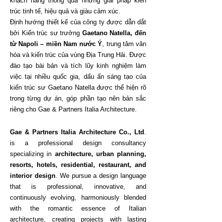
khách hàng thông qua những giải pháp kiến
trúc tinh tế, hiệu quả và giàu cảm xúc.
Định hướng thiết kế của công ty được dẫn dắt
bởi Kiến trúc sư trưởng
Gaetano Natella, đến
từ Napoli – miền Nam nước Ý
, trung tâm văn
hóa và kiến trúc của vùng Địa Trung Hải. Được
đào tạo bài bản và tích lũy kinh nghiệm làm
việc tại nhiều quốc gia, dấu ấn sáng tạo của
kiến trúc sư Gaetano Natella được thể hiện rõ
trong từng dự án, góp phần tạo nên bản sắc
riêng cho Gae & Partners Italia Architecture.
Gae & Partners Italia Architecture Co., Ltd
.
is a professional design consultancy
specializing in
architecture, urban planning,
resorts, hotels, residential, restaurant, and
interior design
. We pursue a design language
that is professional, innovative, and
continuously evolving, harmoniously blended
with the romantic essence of Italian
architecture, creating projects with lasting